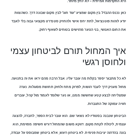
היא התקדמות אמיתית – לא לחץ מיותר.
כאן נכנס ההבדל בין מקום שמציע "עוד חוג" לבין מקום שבונה דרך. כשהצוות
יודע לזהות פוטנציאל, לתת יחס אישי ולהחזיק סטנדרט מקצועי גבוה בלי לאבד
את החום האנושי, בני הנוער מרגישים בטוחים לשאוף רחוק.
איך המחול תורם לביטחון עצמי
ולחוסן רגשי
לא כל מתבגר יספר בקלות מה עובר עליו. אבל הרבה מהם יראו את זה בתנועה.
מחול מעניק דרך לעבד רגשות, לפרוק מתח ולחזק תחושת מסוגלות. נערה
שמצליחה לבצע קטע שחששה ממנו, או נער שלומד לעמוד מול קהל, עוברים
חוויה עמוקה של התגברות.
הביטחון שנבנה בסטודיו לא נשאר שם. הוא עובר לבית הספר, לחברה, להצגה
עצמית, ליכולת לקחת מקום. דווקא משום שהמחול דורש חשיפה מסוימת, הוא
בונה בהדרגה יציבות פנימית. לא ביטחון רועש, אלא ביטחון שמבוסס על עבודה,