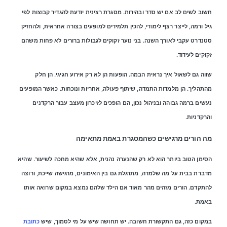
חשוב לשים לב אם יש סדר ובהירות. מסגרת רצינית יודעת להגדיר קבוצות לפי
גיל ורמה, לייצר רצף לימודי, להכין תלמידים למופעים בצורה אחראית, ולהחזיק
סטנדרט עקבי לאורך השנה. בני נוער זקוקים לגבולות ברורים לא פחות משהם
זקוקים לעידוד.
שווה גם לשאול איך נראית הבמה. הופעות הן לא רק אירוע חגיגי. הן חלק
מהתהליך. הן מלמדות התמדה, שיתוף פעולה, אחריות ונוכחות. כאשר המופעים
נעשים ברמה גבוהה ובניהול נכון, הם הופכים לזיכרון מעצב עבור הרקדנים
והרקדניות.
מה הורים מרגישים כשהמסגרת באמת מתאימה
הסימן הטוב ביותר הוא לא רק שהנערה נהנית, אלא שהיא מחכה לשיעור. שהיא
מדברת בבית על מה שלמדה, מתרגלת גם בין האימונים, מרגישה שייכת, ורוצה
להתקדם. הורים מזהים מהר מאוד אם הילד שלהם נמצא במקום שרואה אותו
באמת.
במקום כזה, גם התקשורת חשובה. יש תחושה שיש על מי לסמוך, שיש
כתובת