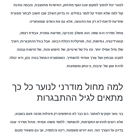
לנוער יכול להפוך למקום שבו הגוף מתחזק, האישיות מתעצבת, והבמה נותנת
קול למה שלא תמיד קל לומר במילים. זה בדיוק השלב שבו חשוב לבחור מסגרת
שיודעת לראות לא רק את התנועה, אלא גם את האדם שמאחוריה.
מחול מודרני הוא שפה. הוא משלב טכניקה, מודעות גופנית, עבודת רצפה,
קואורדינציה, גמישות, כוח, מוזיקליות ויכולת הבעה. אבל בגיל ההתבגרות, הערך
שלו גדול אפילו יותר. זהו גיל של שינויים, של חיפוש זהות, של רגישות גבוהה
למבט מבחוץ ושל צורך אמיתי להשתייך. כשמסגרת המחול בנויה נכון, היא יכולה
להיות עוגן של יציבות, ביטחון ומשמעות.
למה מחול מודרני לנוער כל כך
מתאים לגיל ההתבגרות
בני נוער זקוקים לאתגר. הם כבר לא מחפשים רק פעילות מהנה פעם בשבוע,
אלא רוצים להרגיש התקדמות, להשתפר, ללמוד משהו אמיתי. מחול מודרני עונה
בדיוק על הצורך הזה. הוא דורש משמעת, ריכוז והתמדה, אך גם משאיר מקום