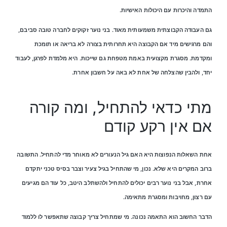
התמדה והיכרות עם היכולות האישיות.
גם העבודה הקבוצתית משמעותית מאוד. בני נוער זקוקים לחברה טובה סביבם,
והם מרגישים מיד אם הקבוצה היא תחרותית בצורה לא בריאה או תומכת
ומקדמת. מסגרת מקצועית באמת מטפחת גם שייכות. היא מלמדת לפרגן, לעבוד
יחד, ולהבין שהצלחה של אחת לא באה על חשבון אחרת.
מתי כדאי להתחיל, ומה קורה
אם אין רקע קודם
אחת השאלות הנפוצות היא האם גיל הנעורים לא מאוחר מדי להתחיל. התשובה
ברוב המקרים היא שלא. נכון, מי שהתחיל בגיל צעיר וצבר בסיס טכני יתקדם
אחרת, אבל בני נוער רבים יכולים להתחיל ולהשתלב היטב, כל עוד הם מגיעים
עם רצון, מחויבות ומסגרת מתאימה.
הדבר החשוב הוא התאמה נכונה. מי שמתחיל צריך קבוצה שתאפשר לו ללמוד