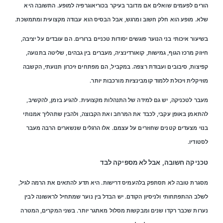
הורים לפעמים שואלים אם מדובר בעיקר בכוריאוגרפיה למופע. התשובה היא
שלא. מופע הוא חלק חשוב ומרגש, אבל הבסיס הוא עבודה מקצועית ומתמשכת.
בשיעור איכותי בני הנוער פוגשים יסודות טכניים ברורים. הם עובדים על יציבה,
חיזוק מרכז הגוף, גמישות, קואורדינציה, מעברים בין גבהים, שליטה בתנועה,
קפיצות, סיבובים ועבודת רצפה. במקביל, הם מפתחים זיכרון תנועתי, הקשבה
מוזיקלית ויכולת ללמוד קומבינציות מורכבות יותר.
מעבר לטכניקה, יש גם למידה של התנהלות מקצועית. להגיע בזמן, להקשיב,
להתאמן באופן עקבי, לכבד את המרחב ואת הקבוצה, ולהבין שתהליך אמנותי
בנוי מצעדים קטנים שחוזרים על עצמם. אלו הרגלים שנשארים הרבה מעבר
לסטודיו.
טכניקה חשובה, אבל לא מספיקה לבד
מסגרת טובה לא תסתפק בלהעמיס דרישות. היא תדע להתאים את הרמה לגיל,
לשלב ההתפתחותי ולניסיון הקודם. יש הבדל בין נוער שמתחיל לראשונה לבין
נערות שכבר רקדו שנים ומבקשות מסלול מאתגר יותר. בשני המקרים, המטרה