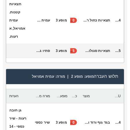
חצאיות
קטנות.
S1044
חצאיות כחול רויאל מנצנץ חגורה זהב מתאים לגנים - כתה ב׳ 23) קטנות ועדו 5 רחבות(
20
מופע 3
עמית אמויאל
עמית
אמויאל, א
רעות.
S1045
חצאיות סגולות מנצנצות חגורה זהב מתאים לגנים עד כתה ב׳
15
מופע 3
סתיו גלעד
תלוש העברה
מופע:
מופע 2 |
מורה:
עמית אמויאל
SKU
מוצר
כמות להעביר
מופע יעד
מורה מקבלת
הערות
גן חובה
רעות - שיר
K9004
בגד גוף ורוד וחצאית כסופה נקודות
30
מופע 3
שיר כספי
כספי - 14