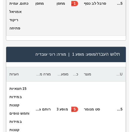
V2005
סרבל לב כסף
11
מחסן
מחסן
כתום. עמית
אמויאל
ריקוד
פתיחה
תלוש העברה
מופע:
מופע 1 |
מורה:
רוני עובדיה
SKU
מוצר
כמות להעביר
מופע יעד
מורה מקבלת
הערות
15 חצאיות
במידות
קטנות
V2015
סט מנומר
35
מופע 3
רותם גיגי
וחמש טופים
במידות
קטנות