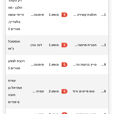
רק הקולר
הלבן - מה
L6011
חולצת קשירה קטיפה שני שושנים
38
מופע 1
סימונה צורי
הייתי עושה
בלעדייך,
נעורים 1
אנסמבל
S1003
חגורת פראנזים אדום
40
מופע 1
דנה גורן
ג׳אז
רכבת לצפון
T7009
טייץ ברונזה הר הרצל
30
מופע 1
סימונה צורי
נעורים 1
עמית
אמויאל גן
H8038
טופ פייטים ורוד
40
מופע 2
עמית אמויאל
חובה
ציפורים