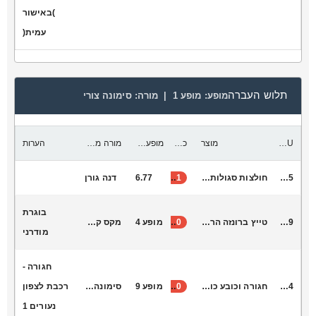
)באישור
עמית(
תלוש העברה
מופע:
מופע 1 |
מורה:
סימונה צורי
SKU
מוצר
כמות להעביר
מופע יעד
מורה מקבלת
הערות
H8025
חולצות סגולות אהבה חדשה
31
6.77
דנה גורן
בוגרת
T7009
טייץ ברונזה הר הרצל
30
מופע 4
מקס קונקי
מודרני
חגורה -
B5014
חגורה וכובע כורדי
30
מופע 9
סימונה צורי
רכבת לצפון
נעורים 1