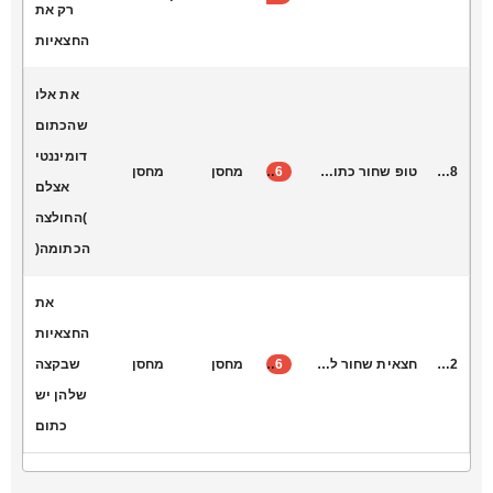
רק את
החצאיות
את אלו
שהכתום
דומיננטי
L6028
טופ שחור כתום לבן
6
מחסן
מחסן
אצלם
)החולצה
הכתומה(
את
החצאיות
S1022
חצאית שחור לבן כתום
6
מחסן
מחסן
שבקצה
שלהן יש
כתום