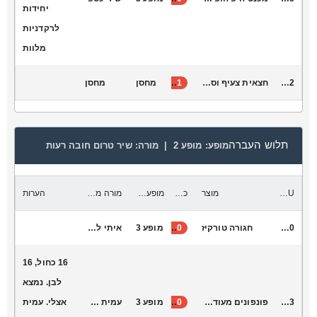
יחידות
לרקדניות
מלוות
V2042
חצאית צעיף וסרט נקודות מתאים לגיל 4-עד כיתה ב’
31
מחסן
מחסן
תלוש העברה
מופע:
מופע 2 |
מורה:
שיר טרום חובה רעות
SKU
מוצר
כמות להעביר
מופע יעד
מורה מקבלת
הערות
B5000
חגורה טורקיז
40
מופע 3
איתי לביא
16 כחול, 16
לבן. נמצא
R4003
פונפונים מעודדות
50
מופע 3
עמית אמויאל
אצלי. עמית