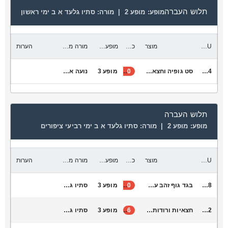
תלוש העברה
מופע:
מופע 2 |
מורה:
סתיו גלעד א ב ימי ראשון
SKU
מוצר
כמות להעביר
מופע יעד
מורה מקבלת
הערות
V2044
סט גופיה וחצאית זהב ילדות א׳-ה׳
30
מופע 3
נועה אלקלעי
תלוש העברה
מופע:
מופע 2 |
מורה:
סתיו גלעד א ב ימי רביעי ציפורים
SKU
מוצר
כמות להעביר
מופע יעד
מורה מקבלת
הערות
L6048
בגד גוף זהב עם גב פתוח
30
מופע 3
סתיו גלעד
S1042
חצאיות ורודות מנצנצות חגורה זהב מתאים לגן - כתה ב׳
6
מופע 3
סתיו גלעד