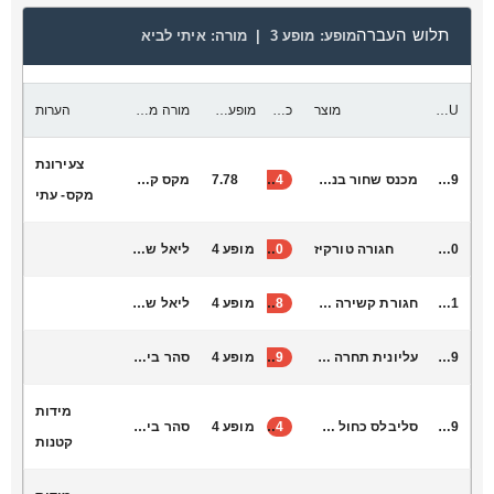
תלוש העברה
מופע:
מופע 3 |
מורה:
איתי לביא
SKU
מוצר
כמות להעביר
מופע יעד
מורה מקבלת
הערות
צעירונת
M11029
מכנס שחור בנים גזרה נמוכה
24
7.78
מקס קונקי
מקס- עתי
B5000
חגורה טורקיז
40
מופע 4
ליאל שרה זריהן
B5001
חגורת קשירה כסף לבן
38
מופע 4
ליאל שרה זריהן
L6009
עליונית תחרה לבן
39
מופע 4
סהר ביטנר
מידות
M11019
סליבלס כחול רויאל
4
מופע 4
סהר ביטנר
קטנות