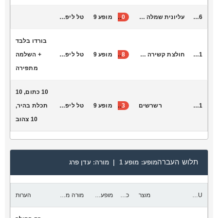
D3006
עליונית שמלה שיפון ישראלי
40
מופע 9
טל ליפינר
בורדו בלבד
L6011
חולצת קשירה קטיפה שני שושנים
38
מופע 9
טל ליפינר
+ השלמה
מתפירה
10 כתום, 10
R4001
רשרשים
53
מופע 9
טל ליפינר
תכלת בהיר,
10 צהוב
תלוש העברה
מופע:
מופע 1 |
מורה:
עדן פרג
SKU
מוצר
כמות להעביר
מופע יעד
מורה מקבלת
הערות