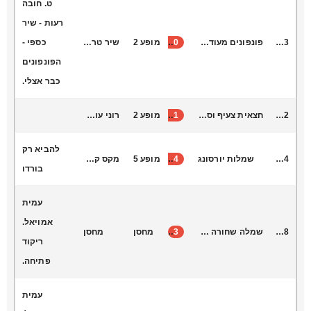
ט. חובה
רעות - שיר
R4003
פונפונים מעודדות
50
מופע 2
שיר טרום חובה רעות
כספי -
הפונפונים
כבר אצלי.
V2042
חצאית צעיף וסרט נקודות מתאים לגיל 4-עד כיתה ב’
31
מופע 2
רוני עובדיה א+ב מורשת
להביא רק
D3034
שמלות יורסונג
14
מופע 5
מקס קונקי
בורדו
עמית
אמויאל.
D3018
שמלה שחורה משולשים כתום
3
מחסן
מחסן
ריקוד
פתיחה.
עמית