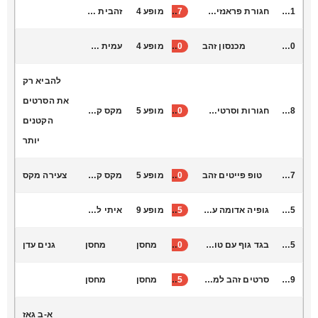
S1051
חגורת פראנזים זהב
37
מופע 4
זהבית חמאל
T7010
מכנסון זהב
40
מופע 4
עמית אמויאל
להביא רק
את הסרטים
B5008
חגורות וסרטים פרסי
40
מופע 5
מקס קונקי
הקטנים
יותר
L6007
טופ פייטים זהב
40
מופע 5
מקס קונקי
צעירה מקס
L6055
גופיה אדומה עם איקס מתאים לחטיבה ותיכון
35
מופע 9
איתי לביא
K9005
בגד גוף עם טוטו מחובר אדום
20
מחסן
מחסן
גנים עדן
R4009
סרטים זהב למצח
25
מחסן
מחסן
א-ב גאז