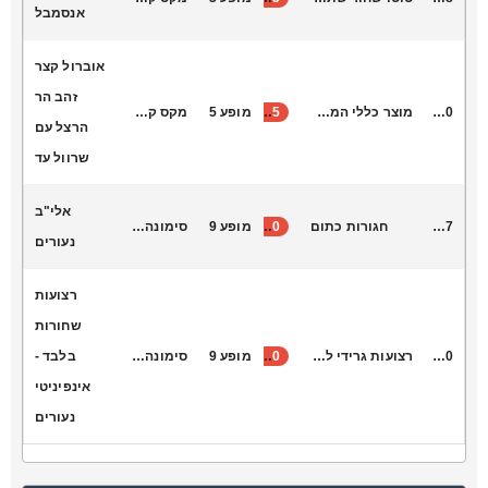
אנסמבל
אוברול קצר
זהב הר
A0000
מוצר כללי המרפק
135
מופע 5
מקס קונקי
הרצל עם
שרוול עד
אלי"ב
B5007
חגורות כתום
30
מופע 9
סימונה צורי
נעורים
רצועות
שחורות
R4000
רצועות גרידי לצוואר
30
מופע 9
סימונה צורי
בלבד -
אינפיניטי
נעורים