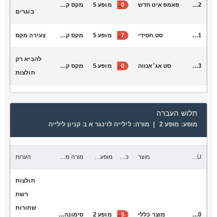
T7042
פאמפ איט חדש
40
מופע 5
מקס קונקי
בוגרים
V2011
סט חסידי
37
מופע 5
מקס קונקי
צעירה מקס
להביא רק
V2033
סט אג׳אנווה
40
מופע 5
מקס קונקי
חולצות
תלוש העברה
מופע:
מופע 2 |
מורה:
לילייה לוינגר א ב קניון לילייה
SKU
מוצר
כמות להעביר
מופע יעד
מורה מקבלת
הערות
חולצות
רשת
שחורות
A0000
מוצר כללי
135
מופע 2
סימונה צורי