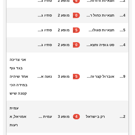
S1042
חצאיות ורודות מנצנצות חגורה זהב מתאים לגן - כתה ב׳
6
מופע 2
סתיו גלעד א ב ימי רביעי ציפורים
S1044
חצאיות כחול רויאל מנצנץ חגורה זהב מתאים לגנים - כתה ב׳ 23) קטנות ועדו 5 רחבות(
20
מופע 2
סתיו גלעד א ב ימי רביעי ציפורים
S1045
חצאיות סגולות מנצנצות חגורה זהב מתאים לגנים עד כתה ב׳
15
מופע 2
סתיו גלעד א ב ימי רביעי ציפורים
V2044
סט גופיה וחצאית זהב ילדות א׳-ה׳
30
מופע 2
סתיו גלעד א ב ימי ראשון
אני צריכה
בגד גוף
L6049
אוברול קצר זהב הר הרצל עם שרוול עד המרפק
75
מופע 3
נועה אלקלעי
אחד שיהיה
במידה הכי
קטנה שיש
עמית
T7022
רק בישראל
4
מופע 3
עמית אמויאל
אמויאל, א
רעות