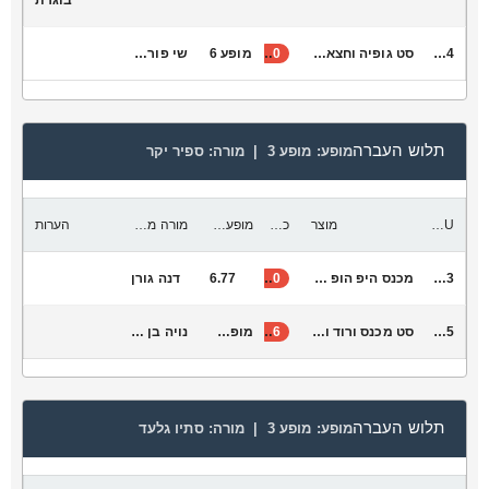
בוגרת
V2044
סט גופיה וחצאית זהב ילדות א׳-ה׳
30
מופע 6
שי פורשר
תלוש העברה
מופע:
מופע 3 |
מורה:
ספיר יקר
SKU
מוצר
כמות להעביר
מופע יעד
מורה מקבלת
הערות
T7053
מכנס היפ הופ ריצ׳רצ׳ים ורוד בזוקה
20
6.77
דנה גורן
V2045
סט מכנס ורוד וגופיה לבנה עם כוכב ורוד + חולצת רשת מעל
26
מופע 11
נויה בן חור
תלוש העברה
מופע:
מופע 3 |
מורה:
סתיו גלעד