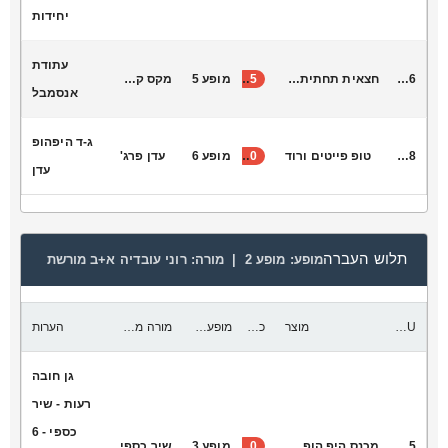
יחידות
עתודת
S1036
חצאית תחתית לבנה
35
מופע 5
מקס קונקי
אנסמבל
ג-ד היפהופ
H8038
טופ פייטים ורוד
40
מופע 6
עדן פרג'
עדן
תלוש העברה
מופע:
מופע 2 |
מורה:
רוני עובדיה א+ב מורשת
SKU
מוצר
כמות להעביר
מופע יעד
מורה מקבלת
הערות
גן חובה
רעות - שיר
כספי - 6
T7055
מכנס היפ הופ ורוד בזוקה עם גומי במותן
20
מופע 3
שיר כספי