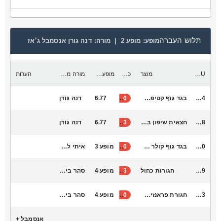
תלוש העברה
מופע:
מופע 2 |
מורה:
דנה גורן אנסמבל ג׳אז
SKU
מוצר
כמות להעביר
מופע יעד
מורה מקבלת
הערות
L6004
בגד גוף קטיפה שרוול אחד
30
6.77
דנה גורן
S1038
חצאית שיפון בורדו קצוות
33
6.77
דנה גורן
L6040
בגד גוף קולר לבן מבריק
40
מופע 3
איתי לביא
B5009
חגורות כחול
33
מופע 4
סהר ביטנר
S1003
חגורת פראנזים אדום
40
מופע 4
סהר ביטנר
אנסמבל +