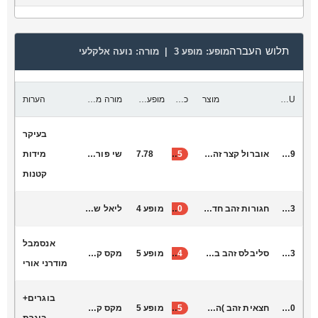
תלוש העברה
מופע:
מופע 3 |
מורה:
נועה אלקלעי
SKU
מוצר
כמות להעביר
מופע יעד
מורה מקבלת
הערות
בעיקר
L6049
אוברול קצר זהב הר הרצל עם שרוול עד המרפק
75
7.78
שי פורשר
מידות
קטנות
B5003
חגורות זהב חדשות
40
מופע 4
ליאל שרה זריהן
אנסמבל
M11023
סליבלס זהב בנים
14
מופע 5
מקס קונקי
מודרני אורי
בוגרים+
S1040
חצאית זהב )הר הרצל(
75
מופע 5
מקס קונקי