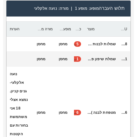
תלוש העברה
מופע:
מופע 1 |
מורה:
נועה אלקלעי
SKU
מוצר
כמות להעביר
מופע יעד
מורה מקבלת
הערות
D3028
שמלות לבנות אם זו אהבה
5
מחסן
מחסן
K9001
שמלת שיפון פייטים לבנה
11
מחסן
מחסן
נועה
אלקלעי-
גנים קניון.
נמצא אצלי
18 אני
R4076
מטפחת לבנה )אוססה הר הרצל(
36
מחסן
מחסן
משתמשת
בחזרות עם
הקטנות