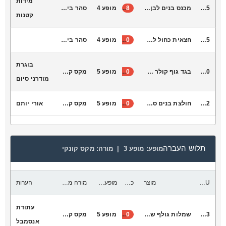
מידות
M11025
מכנס בנים לבן גזרה גבוהה
8
מופע 4
סהר ביטנר
קטנות
S1005
חצאית כחול לבן רק בישראל
40
מופע 4
סהר ביטנר
בוגרת
L6040
בגד גוף קולר לבן מבריק
40
מופע 5
מקס קונקי
מודרני סיום
M11012
חולצת בנים סליבלס לבנה
10
מופע 5
מקס קונקי
אורי יותם
תלוש העברה
מופע:
מופע 3 |
מורה:
מקס קונקי
SKU
מוצר
כמות להעביר
מופע יעד
מורה מקבלת
הערות
עתודת
D3043
שמלות גולף שחור מגדלור
40
מופע 5
מקס קונקי
אנסמבל