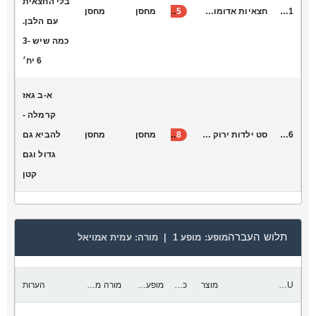
בלי החצאית
S1041
חצאיות אדומות מנצנצות חגורה זהב מתאים לכיתות ה’-ח’. מידה - 8 יח׳ , מידה 2-7 יח׳, מידה
15
מחסן
מחסן
עם הלבן.
כמה שיש 3-
6 יח׳
א-ב גאז
קרמלה -
V2036
סט ילדות ירוק פייטים
18
מחסן
מחסן
להביא גם
גדול וגם
קטן
תלוש העברה
מופע:
מופע 1 |
מורה:
עמית אמויאל
SKU
מוצר
כמות להעביר
מופע יעד
מורה מקבלת
הערות