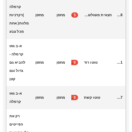
קרמלה
S1018
חצאית משולשים ארוך
3
מחסן
מחסן
)רקדניות
מלוות( אחת
מכל צבע
א-ב גאז
קרמלה -
S1021
טוטו רוד
20
מחסן
מחסן
להביא גם
גדול וגם
קטן
א-ב גאז
S1037
טוטו קשת
30
מחסן
מחסן
קרמלה
רק את
הפייטים