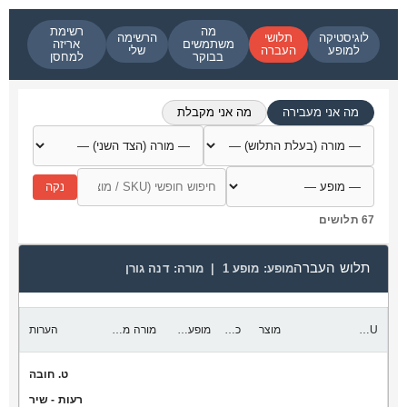
מה
רשימת
לוגיסטיקה
תלושי
הרשימה
משתמשים
אריזה
למופע
העברה
שלי
בבוקר
למחסן
מה אני מעבירה
מה אני מקבלת
נקה
67 תלושים
תלוש העברה
מופע:
מופע 1 |
מורה:
דנה גורן
SKU
מוצר
כמות להעביר
מופע יעד
מורה מקבלת
הערות
ט. חובה
רעות - שיר