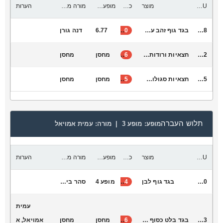
SKU
מוצר
כמות להעביר
מופע יעד
מורה מקבלת
הערות
L6048
בגד גוף זהב עם גב פתוח
30
6.77
דנה גורן
S1042
חצאיות ורודות מנצנצות חגורה זהב מתאים לגן - כתה ב׳
6
מחסן
מחסן
S1045
חצאיות סגולות מנצנצות חגורה זהב מתאים לגנים עד כתה ב׳
15
מחסן
מחסן
תלוש העברה
מופע:
מופע 3 |
מורה:
עמית אמויאל
SKU
מוצר
כמות להעביר
מופע יעד
מורה מקבלת
הערות
L6020
בגד גוף לבן
44
מופע 4
סהר ביטנר
עמית
K9003
בגד בלט כסוף קטנטנות
16
מחסן
מחסן
אמויאל, א