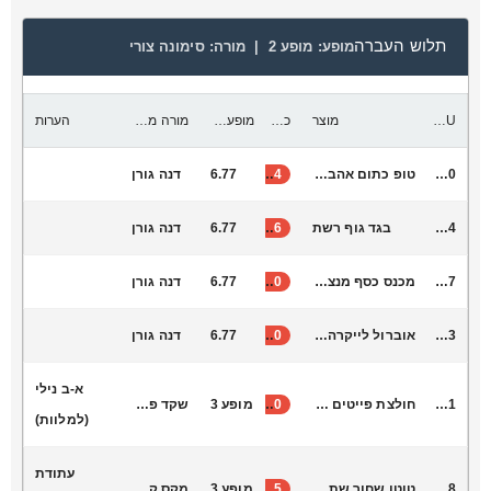
תלוש העברה
מופע:
מופע 2 |
מורה:
סימונה צורי
SKU
מוצר
כמות להעביר
מופע יעד
מורה מקבלת
הערות
L6030
טופ כתום אהבה חדשה
34
6.77
דנה גורן
L6044
בגד גוף רשת
46
6.77
דנה גורן
T7047
מכנס כסף מנצנץ מתרחב )מחמיא(
40
6.77
דנה גורן
V2043
אוברול לייקרה שחור גולף שרוול עד המרפק מתאים לחטיבה תיכון
30
6.77
דנה גורן
א-ב נילי
L6021
חולצת פייטים מייקל
30
מופע 3
שקד פדרובסקי
(למלוות)
עתודת
S1048
טוטו שחור שתי שכבות , תחתונה ארוכה מאחור
35
מופע 3
מקס קונקי