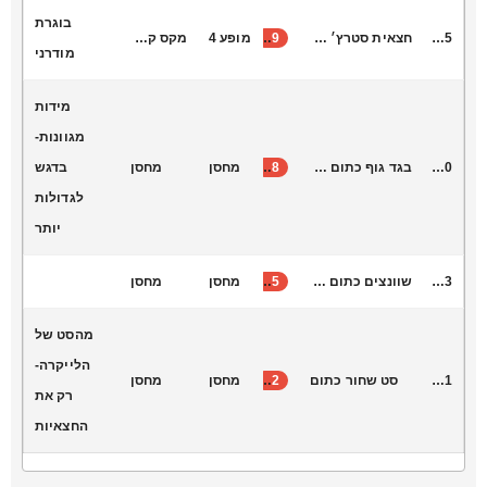
בוגרת
S1025
חצאית סטרץ׳ שחורה )סאוטאז׳(
39
מופע 4
מקס קונקי
מודרני
מידות
מגוונות-
K9000
בגד גוף כתום הגיל הרך
18
מחסן
מחסן
בדגש
לגדולות
יותר
R4073
שוונצים כתום צהוב
25
מחסן
מחסן
מהסט של
הלייקרה-
V2031
סט שחור כתום
22
מחסן
מחסן
רק את
החצאיות