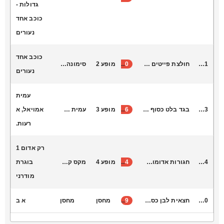
גדולות -
כוכב אחד
נעורים
כוכב אחד
L6021
חולצת פייטים מייקל
30
מופע 2
סימונה צורי
נעורים
עמית
K9003
בגד בלט כסוף קטנטנות
16
מופע 3
עמית אמויאל
אמויאל, א
רעות.
רק אדום 1
B5004
חגורות אדומות וחגורות סגולות
34
מופע 4
מקס קונקי
בוגרת
מודרני
K9010
חצאית לבן כסף מנצנצת
9
מחסן
מחסן
א ב