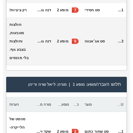
V2011
סט חסידי
37
מופע 2
דנה גורן אנסמבל ג׳אז
רק ציציות!
חולצות
מטבעות,
V2033
סט אג׳אנווה
40
מופע 2
דנה גורן אנסמבל ג׳אז
וחולצות
בצבע גוף.
בלי מכנסים
תלוש העברה
מופע:
מופע 1 |
מורה:
ליאל שרה זריהן
SKU
מוצר
כמות להעביר
מופע יעד
מורה מקבלת
הערות
מהסט של
הלייקרה-
V2031
סט שחור כתום
22
מופע 2
שקד זיסוביץ ב׳ ממשיכות קניון