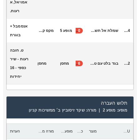
אמויאל, א
רעות.
אנסמבל +
D3024
שמלת אל תשליכני
40
מופע 5
מקס קונקי
בוגרת
ט. חובה
רעות - שיר
K9002
בגד בלט עם טוטו משובץ אבנים טקנטנות
16
מחסן
מחסן
כספי - 16
יחידות
תלוש העברה
מופע:
מופע 2 |
מורה:
שקד זיסוביץ ב׳ ממשיכות קניון
SKU
מוצר
כמות להעביר
מופע יעד
מורה מקבלת
הערות