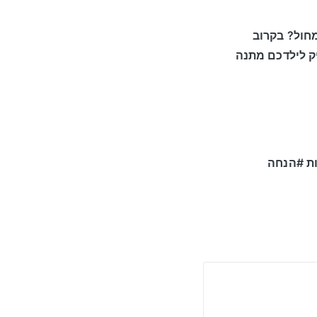
המחול? בקרוב
ק לילדכם מתנה
ות #הנחה