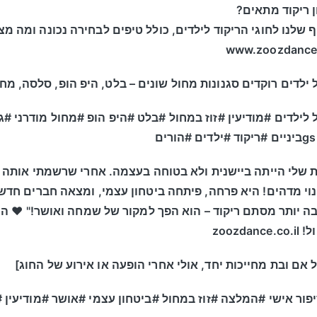
ן ריקוד מתאים?
שלנו לחוגי הריקוד לילדים, כולל טיפים לבחירה נכונה ומה מצי
 ילדים רוקדים סגנונות מחול שונים – בלט, היפ הופ, סלסה, מחו
לילדים #מודיעין #זוז במחול #בלט #היפ הופ #מחול מודרני #גי
:** "הבת שלי הייתה ביישנית ולא בטוחה בעצמה. אחרי שרשמתי אותה 
נוי מדהים! היא פרחה, פיתחה ביטחון עצמי, ומצאה חברים חדש
 יותר מסתם ריקוד – הוא הפך למקור של שמחה ואושר!" ❤️ הצט
zoozd
 אם ובת מחייכות יחד, אולי אחרי הופעה או אירוע של החוג]
פור אישי #המלצה #זוז במחול #ביטחון עצמי #אושר #מודיעין #