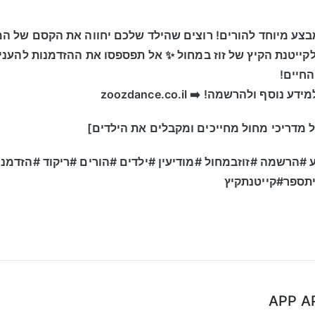
:** 📣 מבצע מיוחד להורים! רוצים שהילד שלכם יחווה את הקסם של 
ייטנת הקיץ של זוז במחול ✨ אל תפספסו את ההזדמנות להעני
החיים!
וסף ולהרשמה! ➡️ zoozdance.co.il
 מדריכי מחול מחייכים ומקבלים את הילדים]
#הרשמה #זוזבמחול #מודיעין #ילדים #הורים #ריקוד #הזדמנ
יתספר#קייטנתקיץ
APP A