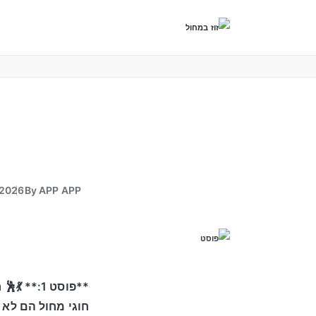
/2026
By
APP APP
**פוסט 1:** 💃🕺 רוצים שהילדים שלכם ירקדו משמחה?
חוגי מחול הם לא ר