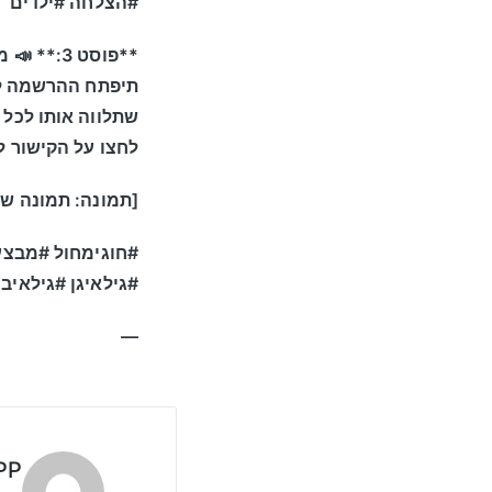
#הצלחה #ילדים
**פוסט 3
תיפתח ההרשמה לק
שתלווה אותו לכל 
לחצו על הקישור למידע נ
[תמונה: תמונה של
#חוגימחול #מבצע 
#גילאיגן #גילאיב
—
PP