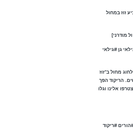
ע זוז במחול
ל מודרני]
לאי גן #גילאי
לחוג מחול ב"זוז
ים. הריקוד הפך
רפו אלינו וגלו
הורים #ריקוד