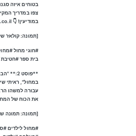
בטוחים איזה סגנו
צפו במדריך המקיף 
במודיעין! 👇 www.zoozdance.co.il
[תמונה: קולאז' של
#חוגי מחול #מחול 
בית ספר #חטיבת gsביניים #ריקוד #ילדים #הורים
**פוסט 2
במחול", ראיתי שי
עבורה למשהו הרבה
את הכוח של המחול! ance.co.il
[תמונה: תמונה של
#מחול לילדים #סי