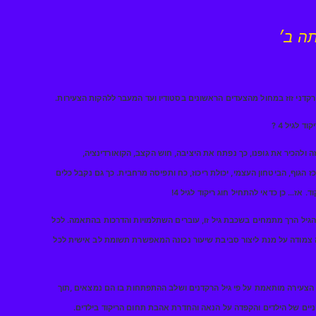
תה ב׳
קדני זוז במחול מהצעדים הראשונים בסטודיו ועד המעבר ללהקות הצעירות.
 לגיל 4 ?
 ולהכיר את גופנו, כך נפתח את היציבה, חוש הקצב, הקואורדינציה,
ז הגוף, הביטחון העצמי, יכולת ריכוז, כח ותפיסה מרחבית. כך גם נקבל כלים
. אז… כן כדאי להתחיל חוג ריקוד לגיל 4!
יל הרך מתמחים בשכבת גיל זו, עוברים השתלמויות והדרכות בהתאמה. לכל
 צמודה על מנת ליצור סביבת שיעור נכונה המאפשרת תשומת לב אישית לכל
הצעירה מותאמת על פי גיל הרקדנים ושלב ההתפתחות בו הם נמצאים ,תוך
יים של הילדים והקפדה על הנאה והחדרת אהבת תחום הריקוד בילדים.