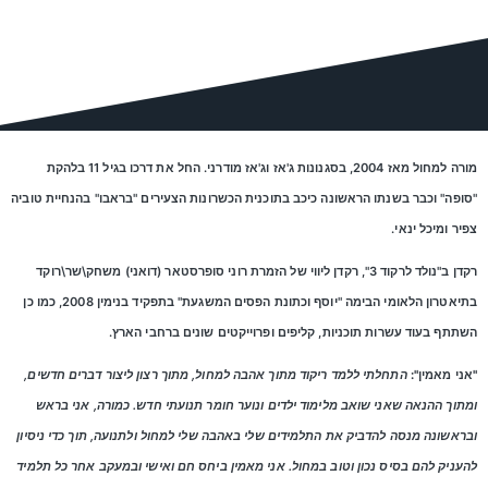
מורה למחול מאז 2004, בסגנונות ג'אז וג'אז מודרני. החל את דרכו בגיל 11 בלהקת
"סופה" וכבר בשנתו הראשונה כיכב בתוכנית הכשרונות הצעירים "בראבו" בהנחיית טוביה
צפיר ומיכל ינאי.
רקדן ב"נולד לרקוד 3", רקדן ליווי של הזמרת רוני סופרסטאר (דואני) משחק\שר\רוקד
בתיאטרון הלאומי הבימה "יוסף וכתונת הפסים המשגעת" בתפקיד בנימין 2008, כמו כן
השתתף בעוד עשרות תוכניות, קליפים ופרוייקטים שונים ברחבי הארץ.
"אני מאמין":
התחלתי ללמד ריקוד מתוך אהבה למחול, מתוך רצון ליצור דברים חדשים,
ומתוך ההנאה שאני שואב מלימוד ילדים ונוער חומר תנועתי חדש. כמורה, אני בראש
ובראשונה מנסה להדביק את התלמידים שלי באהבה שלי למחול ולתנועה, תוך כדי ניסיון
להעניק להם בסיס נכון וטוב במחול. אני מאמין ביחס חם ואישי ובמעקב אחר כל תלמיד